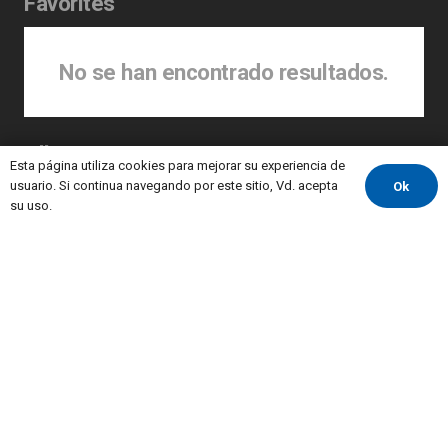
Favorites
No se han encontrado resultados.
All Tags
Esta página utiliza cookies para mejorar su experiencia de
usuario. Si continua navegando por este sitio, Vd. acepta
Ok
balizas
autopistas
Balises
atropello
balizas H75
balizamiento
su uso.
captafaros
bolardo
balizasH75
bollards
bollardos
carreteras
conos
carrilbici
cono
cono75cm
H75
delinbus
conservacion
DGT
hitosdevertice
conservacioncarreteras
infraestructuras
hitosdivergentes
movilidad
peajes
postesflexibles
seguridad vial
reductoresvelocidad
radar
seguridadvial
señalamientovial
Señal Confor
SeñalConfor
señalesdetrafico