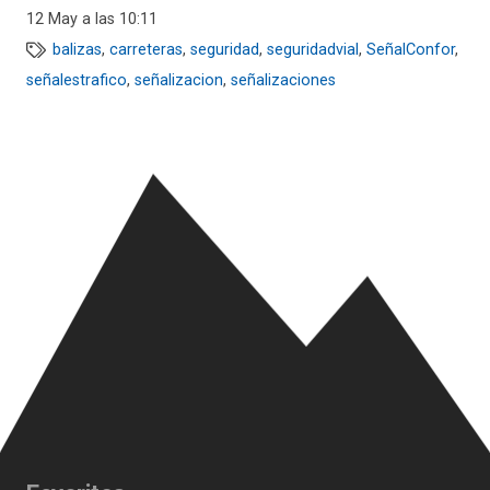
12 May a las 10:11
balizas
,
carreteras
,
seguridad
,
seguridadvial
,
SeñalConfor
,
señalestrafico
,
señalizacion
,
señalizaciones