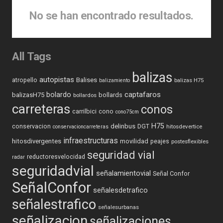
No se han encontrado resultados.
All Tags
balizas
autopistas
Balises
atropello
balizas H75
balizamiento
captafaros
bolardo
balizasH75
bollards
bollardos
carreteras
conos
carrilbici
cono
cono75cm
H75
delinbus
conservacion
DGT
hitosdevertice
conservacioncarreteras
infraestructuras
hitosdivergentes
movilidad
peajes
postesflexibles
seguridad vial
reductoresvelocidad
radar
seguridadvial
señalamientovial
Señal Confor
SeñalConfor
señalesdetrafico
señalestrafico
señalesurbanas
señalizacion
señalizaciones