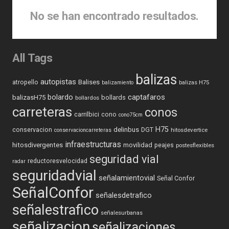
No se han encontrado resultados.
All Tags
balizas
autopistas
Balises
atropello
balizas H75
balizamiento
captafaros
bolardo
balizasH75
bollards
bollardos
carreteras
conos
carrilbici
cono
cono75cm
H75
delinbus
conservacion
DGT
hitosdevertice
conservacioncarreteras
infraestructuras
hitosdivergentes
movilidad
peajes
postesflexibles
seguridad vial
reductoresvelocidad
radar
seguridadvial
señalamientovial
Señal Confor
SeñalConfor
señalesdetrafico
señalestrafico
señalesurbanas
señalizacion
señalizaciones