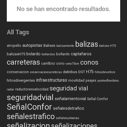
No se han encontrado resultados.
All Tags
balizas
autopistas
Balises
atropello
balizas H75
balizamiento
captafaros
bolardo
balizasH75
bollards
bollardos
carreteras
conos
carrilbici
cono
cono75cm
H75
delinbus
conservacion
DGT
hitosdevertice
conservacioncarreteras
infraestructuras
hitosdivergentes
movilidad
peajes
postesflexibles
seguridad vial
reductoresvelocidad
radar
seguridadvial
señalamientovial
Señal Confor
SeñalConfor
señalesdetrafico
señalestrafico
señalesurbanas
señalizacion
señalizaciones