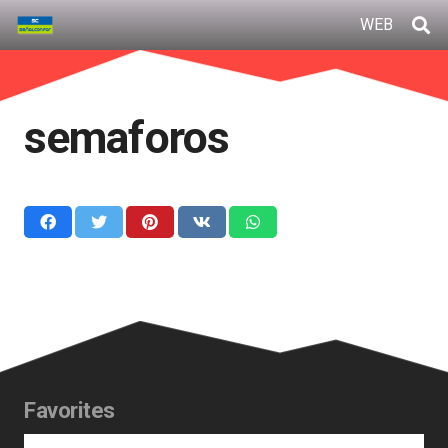
WEB
semaforos
Favorites