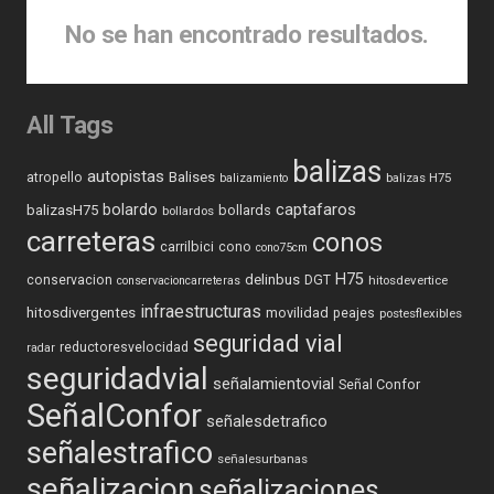
No se han encontrado resultados.
All Tags
balizas
autopistas
Balises
atropello
balizas H75
balizamiento
captafaros
bolardo
balizasH75
bollards
bollardos
carreteras
conos
carrilbici
cono
cono75cm
H75
delinbus
conservacion
DGT
hitosdevertice
conservacioncarreteras
infraestructuras
hitosdivergentes
movilidad
peajes
postesflexibles
seguridad vial
reductoresvelocidad
radar
seguridadvial
señalamientovial
Señal Confor
SeñalConfor
señalesdetrafico
señalestrafico
señalesurbanas
señalizacion
señalizaciones