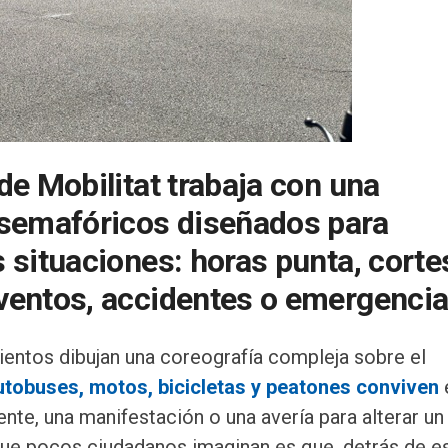
de Mobilitat trabaja con una
 semafóricos diseñados para
s situaciones: horas punta, corte
eventos, accidentes o emergenci
ientos dibujan una coreografía compleja sobre el
tobuses, motos, bicicletas y peatones conviven
nte, una manifestación o una avería para alterar un
Lo que pocos ciudadanos imaginan es que, detrás de e